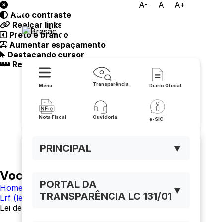
A-
A
A+
Auto contraste
Prefeitura Municipal de
Realçar links
Preto e branco
Lapão
Aumentar espaçamento
Destacando cursor
Regua guia
Transparência
Menu
Diário Oficial
Nota Fiscal
Ouvidoria
e-SIC
PRINCIPAL
▼
Você está navegando em:
PORTAL DA
Home
▼
TRANSPARÊNCIA LC 131/01
Lrf (lei de responsabilidade fiscal)
Lei de Diretrizes Orçamentárias (LDO)