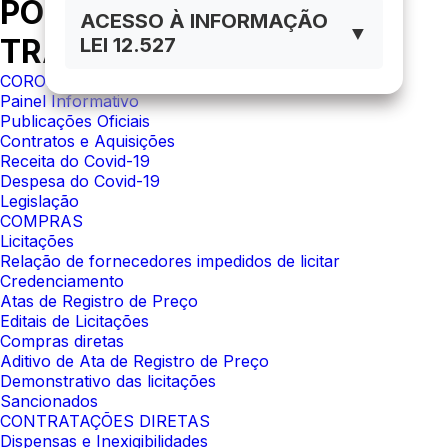
PORTAL DA
ACESSO À INFORMAÇÃO
▼
TRANSPARÊNCIA
LEI 12.527
CORONAVÍRUS
Painel Informativo
Publicações Oficiais
Contratos e Aquisições
Receita do Covid-19
Despesa do Covid-19
Legislação
COMPRAS
Licitações
Relação de fornecedores impedidos de licitar
Credenciamento
Atas de Registro de Preço
Editais de Licitações
Compras diretas
Aditivo de Ata de Registro de Preço
Demonstrativo das licitações
Sancionados
CONTRATAÇÕES DIRETAS
Dispensas e Inexigibilidades