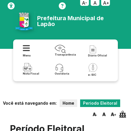
A-
A
A+
Prefeitura Municipal de
Lapão
Transparência
Menu
Diário Oficial
Nota Fiscal
Ouvidoria
e-SIC
Você está navegando em:
Home
Periodo Eleitoral
Período Eleitoral