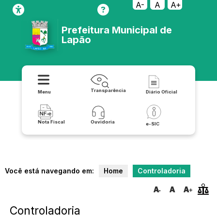
A-
A
A+
Prefeitura Municipal de
Lapão
Transparência
Menu
Diário Oficial
Nota Fiscal
Ouvidoria
e-SIC
Você está navegando em:
Home
Controladoria
Controladoria