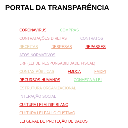
PORTAL DA TRANSPARÊNCIA
Fale conosco
CORONAVÍRUS
COMPRAS
Nome*
Telefone 1*
CONTRATAÇÕES DIRETAS
CONTRATOS
Telefone 2
RECEITAS
DESPESAS
REPASSES
E-mail*
Cidade/Estado
ATOS NORMATIVOS
Assunto*
LRF (LEI DE RESPONSABILIDADE FISCAL)
CONTAS PÚBLICAS
FMDCA
FMDPI
RECURSOS HUMANOS
CONHEÇA A LEI
Mensagem*
ESTRUTURA ORGANIZACIONAL
*Campos obrigatórios
INTERAÇÃO SOCIAL
Ao iniciar um contato, você concorda com a
Política de
CULTURA LEI ALDIR BLANC
privacidade
CULTURA LEI PAULO GUSTAVO
LEI GERAL DE PROTEÇÃO DE DADOS