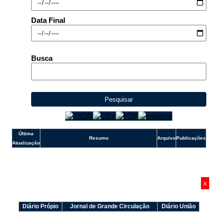
e-SIC
Ouvidoria
Data Final
Busca
Pesquisar
Última
Resumo
Arquivo
Publicações
Atualização
x
Diário Própio
Jornal de Grande Circulação
Diário União