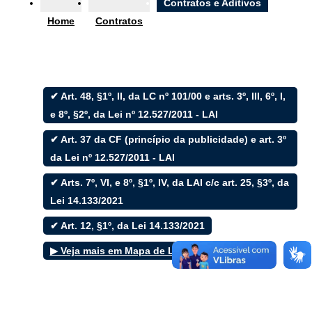
Ouvidoria
Contratos e Aditivos
Home
Contratos
e-SIC
✔ Art. 48, §1º, II, da LC nº 101/00 e arts. 3º, III, 6º, I,
Filtrar por todos
e 8º, §2º, da Lei nº 12.527/2011 - LAI
✔ Art. 37 da CF (princípio da publicidade) e art. 3º
Acesso à Informação
Cidadão
da Lei nº 12.527/2011 - LAI
Empresas
✔ Arts. 7º, VI, e 8º, §1º, IV, da LAI c/c art. 25, §3º, da
Fotos
Notícias
Lei 14.133/2021
Secretarias
Servidor
✔ Art. 12, §1º, da Lei 14.133/2021
Transparência
▶ Veja mais em Mapa de Leis
Turistas
Videos
Áudios
Fale conosco