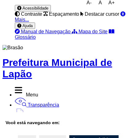
A-
A
A+
Acessibilidade
Contraste
Espaçamento
Destacar cursor
Mais...
Ajuda
Manual de Navegação
Mapa do Site
Glossário
Prefeitura Municipal de
Lapão
Menu
Transparência
Diário Oficial
Você está navegando em:
Nota Fiscal