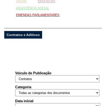
SAÚDE
EDUCAÇÃO
ASSISTÊNCIA SOCIAL
EMENDAS PARLAMENTARES
...Ou se preferir
Ligue para nós
Contratos e Aditivos
E-mail
Ou seja atendido presencialmente
Segunda a sexta-feira, das 8:00 as 12:00 e
14:00 as 17:00 hs
Veiculo de Publicação
AVENIDA JUSTINIANO DE CASTRO
DOURADO, 135, Centro, Lapão, BA,
44905000
Categoria
Outros meios de contato
Data inícial