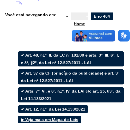
Diário Oficial
Você está navegando em:
Erro 404
Nota Fiscal
Home
Ouvidoria
e-SIC
✔ Art. 48, §1º, II, da LC nº 101/00 e arts. 3º, III, 6º, I,
e 8º, §2º, da Lei nº 12.527/2011 - LAI
Filtrar por todos
✔ Art. 37 da CF (princípio da publicidade) e art. 3º
da Lei nº 12.527/2011 - LAI
Acesso à Informação
✔ Arts. 7º, VI, e 8º, §1º, IV, da LAI c/c art. 25, §3º, da
Cidadão
Empresas
Lei 14.133/2021
Fotos
✔ Art. 12, §1º, da Lei 14.133/2021
Notícias
Secretarias
▶ Veja mais em Mapa de Leis
Servidor
Transparência