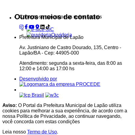
44905000
Outros meios de contato
Conecte-se conosco nas redes sociais
e-SIC
Ouvidoria
Prefeitura Municipal de Lapão
Av. Justiniano de Castro Dourado, 135, Centro -
Lapão/BA - Cep: 44905-000
Atendimento: segunda a sexta-feira, das 8:00 as
12:00 e 14:00 as 17:00 hs
Desenvolvido por
Aviso:
O Portal da Prefeitura Municipal de Lapão utiliza
cookies para melhorar a sua experiência, de acordo com a
nossa Política de Privacidade, ao continuar navegando,
você concorda com estas condições
Leia nosso
Termo de Uso
.