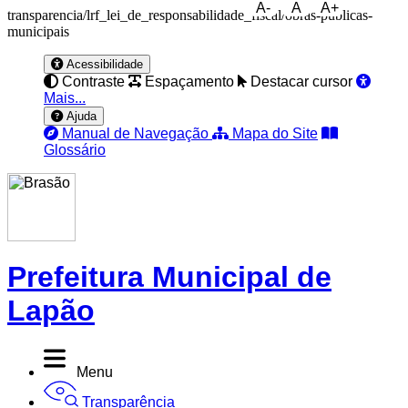
A-
A
A+
transparencia/lrf_lei_de_responsabilidade_fiscal/obras-publicas-
municipais
Acessibilidade
Contraste
Espaçamento
Destacar cursor
Mais...
Ajuda
Manual de Navegação
Mapa do Site
Glossário
Prefeitura Municipal de
Lapão
Menu
Transparência