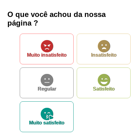
privacidade
O que você achou da nossa
página ?
...Ou se preferir
Muito insatisfeito
Insatisfeito
Ligue para nós
E-mail
Regular
Satisfeito
Ou seja atendido presencialmente
Segunda a sexta-feira, das 8:00 as 12:00 e
14:00 as 17:00 hs
Muito satisfeito
AVENIDA JUSTINIANO DE CASTRO
DOURADO, 135, Centro, Lapão, BA,