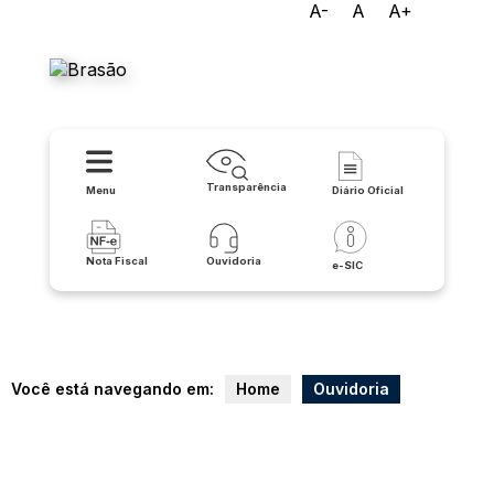
A-
A
A+
Prefeitura Municipal de
Lapão
Transparência
Menu
Diário Oficial
Nota Fiscal
Ouvidoria
e-SIC
Você está navegando em:
Home
Ouvidoria