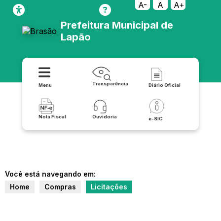
A-
A
A+
Prefeitura Municipal de
Lapão
Transparência
Menu
Diário Oficial
Nota Fiscal
Ouvidoria
e-SIC
Você está navegando em:
Home
Compras
Licitações