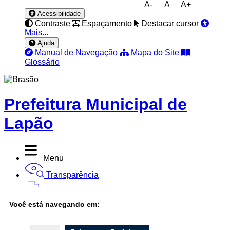
A-
A
A+
Acessibilidade
Contraste
Espaçamento
Destacar cursor
Mais...
Ajuda
Manual de Navegação
Mapa do Site
Glossário
Prefeitura Municipal de
Lapão
Menu
Transparência
Diário Oficial
Você está navegando em:
Nota Fiscal