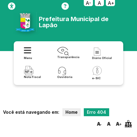
transparencia/lrf_lei_de_responsabilidade_fiscal/fotos
A-
A
A+
Prefeitura Municipal de
Lapão
Transparência
Menu
Diário Oficial
Nota Fiscal
Ouvidoria
e-SIC
Você está navegando em:
Home
Erro 404