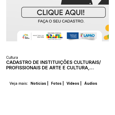
Cultura
CADASTRO DE INSTITUIÇÕES CULTURAIS/
PROFISSIONAIS DE ARTE E CULTURA,
ATIVISTAS NO FOMENTO E DIFUSÃO DA ARTE
E ATIVIDADES CULTURAIS NO MUNICÍPIO DE
LAPÃO PARA A EXECUÇÃO DA LEI PAULO
Veja mais:
Notícias |
Fotos |
Vídeos |
Áudios
GUSTAVO.