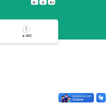
A-
A
A+
a
e-SIC