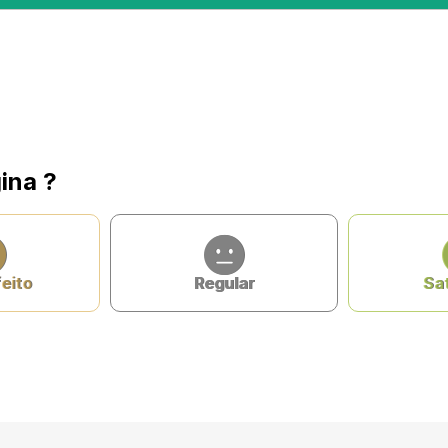
ina ?
feito
Regular
Sat