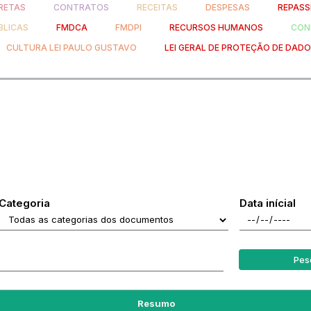
RETAS
CONTRATOS
RECEITAS
DESPESAS
REPASS
BLICAS
FMDCA
FMDPI
RECURSOS HUMANOS
CONH
CULTURA LEI PAULO GUSTAVO
LEI GERAL DE PROTEÇÃO DE DAD
Categoria
Data inícial
Pes
Resumo