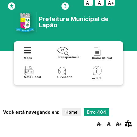
transparencia/receitas/obras-publicas-municipais
A-
A
A+
Prefeitura Municipal de
Lapão
Transparência
Menu
Diário Oficial
Nota Fiscal
Ouvidoria
e-SIC
Você está navegando em:
Home
Erro 404