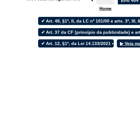
Erro 404
Ouvidoria
Home
e-SIC
✔ Art. 48, §1º, II, da LC nº 101/00 e arts. 3º, III, 
✔ Art. 37 da CF (princípio da publicidade) e art
✔ Art. 12, §1º, da Lei 14.133/2021
▶ Veja m
Filtrar por todos
Acesso à Informação
Cidadão
Empresas
Fotos
Notícias
Secretarias
Servidor
Transparência
Turistas
Videos
Áudios
Fale conosco