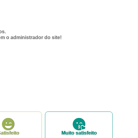
os.
om o administrador do site!
atisfeito
Muito satisfeito