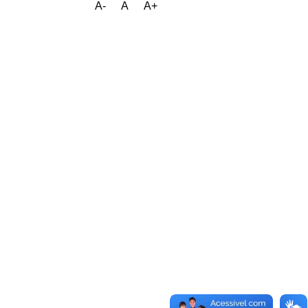
A-
A
A+