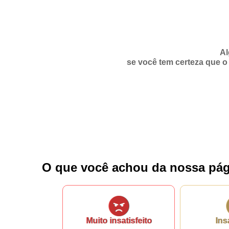
Fale conosco
Al
Nome*
se você tem certeza que o 
Telefone 1*
Telefone 2
E-mail*
Cidade/Estado
Assunto*
Mensagem*
*Campos obrigatórios
O que você achou da nossa pág
Ao iniciar um contato, você concorda com a
Política de 
Muito insatisfeito
Ins