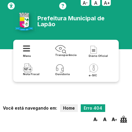
transparencia/contas_publicas/publicacoes/resolucoes
A-
A
A+
Prefeitura Municipal de
Lapão
Transparência
Menu
Diário Oficial
Nota Fiscal
Ouvidoria
e-SIC
Você está navegando em:
Home
Erro 404