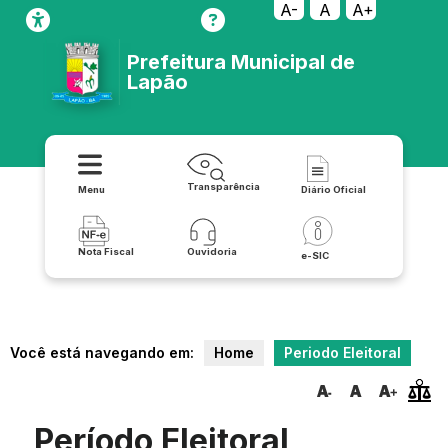
A-
A
A+
Prefeitura Municipal de
Lapão
Transparência
Menu
Diário Oficial
Nota Fiscal
Ouvidoria
e-SIC
Você está navegando em:
Home
Periodo Eleitoral
Período Eleitoral