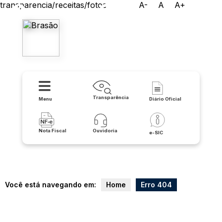
transparencia/receitas/fotos
A-
A
A+
Prefeitura Municipal de
Lapão
Transparência
Menu
Diário Oficial
Nota Fiscal
Ouvidoria
e-SIC
Você está navegando em:
Home
Erro 404