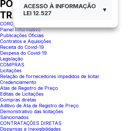
PORTAL DA
ACESSO À INFORMAÇÃO
▼
TRANSPARÊNCIA
LEI 12.527
CORONAVÍRUS
Painel Informativo
Publicações Oficiais
Contratos e Aquisições
Receita do Covid-19
Despesa do Covid-19
Legislação
COMPRAS
Licitações
Relação de fornecedores impedidos de licitar
Credenciamento
Atas de Registro de Preço
Editais de Licitações
Compras diretas
Aditivo de Ata de Registro de Preço
Demonstrativo das licitações
Sancionados
CONTRATAÇÕES DIRETAS
Dispensas e Inexigibilidades