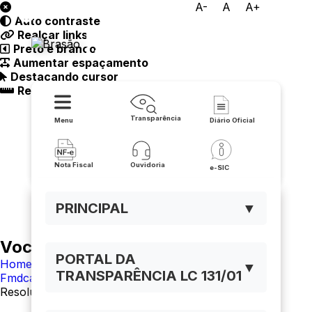
A-
A
A+
Auto contraste
Prefeitura Municipal de
Realçar links
Preto e branco
Lapão
Aumentar espaçamento
Destacando cursor
Regua guia
Transparência
Menu
Diário Oficial
Nota Fiscal
Ouvidoria
e-SIC
PRINCIPAL
▼
Você está navegando em:
PORTAL DA
Home
▼
TRANSPARÊNCIA LC 131/01
Fmdca
Resoluções