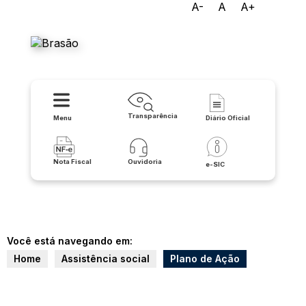
A-
A
A+
Prefeitura Municipal de
Lapão
Transparência
Menu
Diário Oficial
Nota Fiscal
Ouvidoria
e-SIC
Você está navegando em:
Home
Assistência social
Plano de Ação