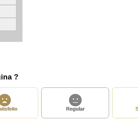
ina ?
atisfeito
Regular
S