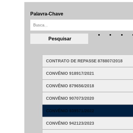
Palavra-Chave
Filtrar por todos
Acesso à Informação
Cidadão
Empresas
Fotos
CONTRATO DE REPASSE 878807/2018
Notícias
Secretarias
CONVÊNIO 918917/2021
Servidor
Transparência
CONVÊNIO 879656/2018
Turistas
Videos
Áudios
CONVÊNIO 907073/2020
Fale conosco
CONVÊNIO 939571/2022
CONVÊNIO 942123/2023
Fale conosco