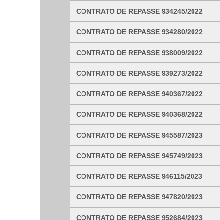
Ligue para nós
CONTRATO DE REPASSE 934245/2022
CONTRATO DE REPASSE 934280/2022
E-mail
CONTRATO DE REPASSE 938009/2022
Ou seja atendido presencialmente
CONTRATO DE REPASSE 939273/2022
Segunda a sexta-feira, das 8:00 as 12:00 e 
CONTRATO DE REPASSE 940367/2022
AVENIDA JUSTINIANO DE CASTRO DOURADO,
CONTRATO DE REPASSE 940368/2022
Outros meios de contato
CONTRATO DE REPASSE 945587/2023
e-SIC
Ouvidoria
CONTRATO DE REPASSE 945749/2023
CONTRATO DE REPASSE 946115/2023
CONTRATO DE REPASSE 947820/2023
CONTRATO DE REPASSE 952684/2023