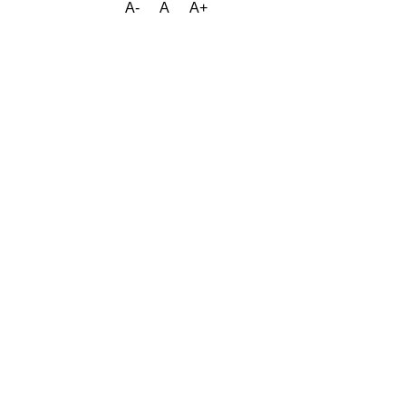
A-
A
A+