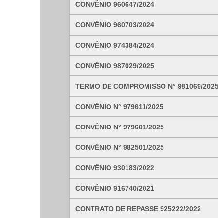
CONVÊNIO 960647/2024
Nome*
CONVÊNIO 960703/2024
Telefone 1*
Telefone 2
CONVÊNIO 974384/2024
E-mail*
Cidade/Estado
CONVÊNIO 987029/2025
Assunto*
TERMO DE COMPROMISSO N° 981069/202
CONVÊNIO N° 979611/2025
Mensagem*
*Campos obrigatórios
CONVÊNIO N° 979601/2025
Ao iniciar um contato, você concorda com a
Política de 
CONVÊNIO N° 982501/2025
CONVÊNIO 930183/2022
CONVÊNIO 916740/2021
...Ou se preferir
CONTRATO DE REPASSE 925222/2022