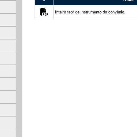
Inteiro teor de instrumento do convênio.
14:00 as 17:00 hs
 135, Centro, Lapão, BA, 44905000