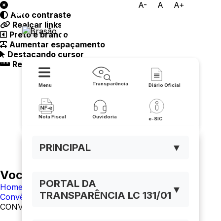
A-
A
A+
Auto contraste
Prefeitura Municipal de
Realçar links
Preto e branco
Lapão
Aumentar espaçamento
Destacando cursor
Regua guia
Transparência
Menu
Diário Oficial
Nota Fiscal
Ouvidoria
e-SIC
PRINCIPAL
▼
Você está navegando em:
PORTAL DA
Home
▼
TRANSPARÊNCIA LC 131/01
Convênios Governo Federal
CONVÊNIO 907073/2020