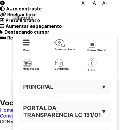
A-
A
A+
Auto contraste
Prefeitura Municipal de
Realçar links
Preto e branco
Lapão
Aumentar espaçamento
Destacando cursor
Regua guia
Transparência
Menu
Diário Oficial
Nota Fiscal
Ouvidoria
e-SIC
PRINCIPAL
▼
Você está navegando em:
PORTAL DA
Home
▼
TRANSPARÊNCIA LC 131/01
Convênios Governo Federal
CONVÊNIO 879656/2018