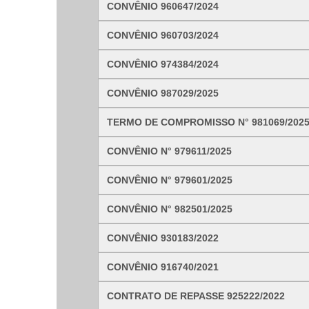
CONVÊNIO 960647/2024
Nome*
CONVÊNIO 960703/2024
Telefone 1*
Telefone 2
CONVÊNIO 974384/2024
E-mail*
Cidade/Estado
CONVÊNIO 987029/2025
Assunto*
TERMO DE COMPROMISSO N° 981069/202
CONVÊNIO N° 979611/2025
Mensagem*
*Campos obrigatórios
CONVÊNIO N° 979601/2025
Ao iniciar um contato, você concorda com a
Política de 
CONVÊNIO N° 982501/2025
CONVÊNIO 930183/2022
CONVÊNIO 916740/2021
...Ou se preferir
CONTRATO DE REPASSE 925222/2022