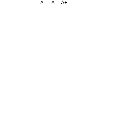
A-
A
A+