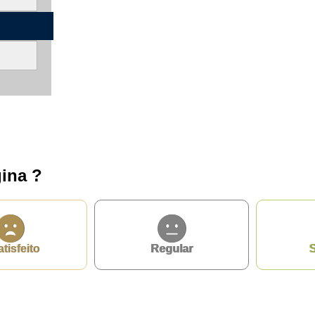
ina ?
atisfeito
Regular
S