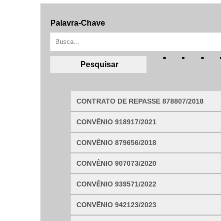
Palavra-Chave
Filtrar por todos
Acesso à Informação
Cidadão
Empresas
Fotos
CONTRATO DE REPASSE 878807/2018
Notícias
Secretarias
CONVÊNIO 918917/2021
Servidor
Transparência
CONVÊNIO 879656/2018
Turistas
Videos
Áudios
CONVÊNIO 907073/2020
Fale conosco
CONVÊNIO 939571/2022
CONVÊNIO 942123/2023
Fale conosco