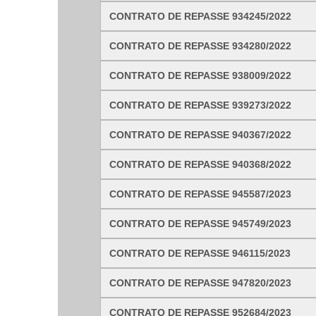
Ligue para nós
CONTRATO DE REPASSE 934245/2022
CONTRATO DE REPASSE 934280/2022
E-mail
CONTRATO DE REPASSE 938009/2022
Ou seja atendido presencialmente
CONTRATO DE REPASSE 939273/2022
Segunda a sexta-feira, das 8:00 as 12:00 e 
CONTRATO DE REPASSE 940367/2022
AVENIDA JUSTINIANO DE CASTRO DOURADO,
CONTRATO DE REPASSE 940368/2022
Outros meios de contato
CONTRATO DE REPASSE 945587/2023
e-SIC
Ouvidoria
CONTRATO DE REPASSE 945749/2023
CONTRATO DE REPASSE 946115/2023
CONTRATO DE REPASSE 947820/2023
CONTRATO DE REPASSE 952684/2023