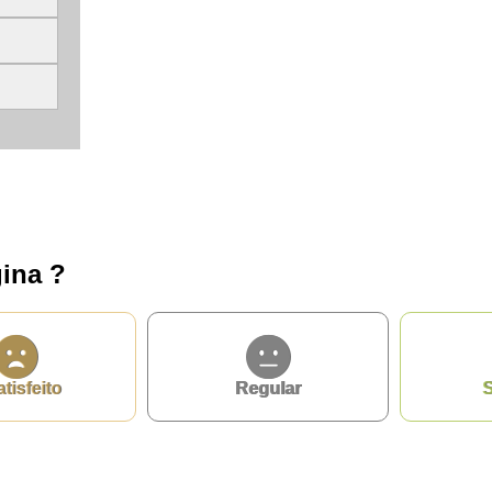
ina ?
atisfeito
Regular
S