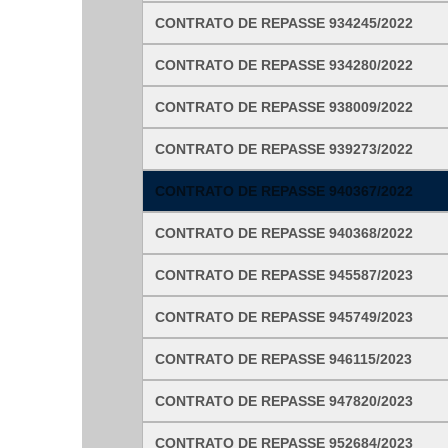
Ligue para nós
CONTRATO DE REPASSE 934245/2022
CONTRATO DE REPASSE 934280/2022
E-mail
CONTRATO DE REPASSE 938009/2022
Ou seja atendido presencialmente
CONTRATO DE REPASSE 939273/2022
Segunda a sexta-feira, das 8:00 as 12:00 e 
CONTRATO DE REPASSE 940367/2022
AVENIDA JUSTINIANO DE CASTRO DOURADO,
CONTRATO DE REPASSE 940368/2022
Outros meios de contato
CONTRATO DE REPASSE 945587/2023
e-SIC
Ouvidoria
CONTRATO DE REPASSE 945749/2023
CONTRATO DE REPASSE 946115/2023
CONTRATO DE REPASSE 947820/2023
CONTRATO DE REPASSE 952684/2023