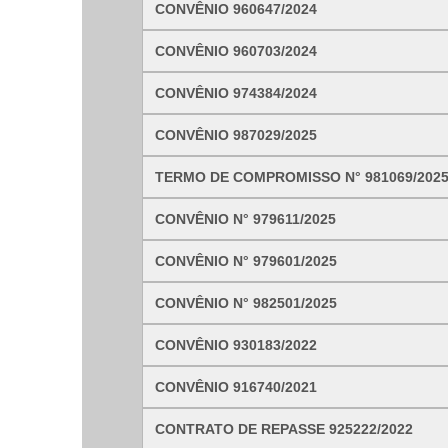
CONVÊNIO 960647/2024
Nome*
CONVÊNIO 960703/2024
Telefone 1*
Telefone 2
CONVÊNIO 974384/2024
E-mail*
Cidade/Estado
CONVÊNIO 987029/2025
Assunto*
TERMO DE COMPROMISSO N° 981069/202
CONVÊNIO N° 979611/2025
Mensagem*
*Campos obrigatórios
CONVÊNIO N° 979601/2025
Ao iniciar um contato, você concorda com a
Política de 
CONVÊNIO N° 982501/2025
CONVÊNIO 930183/2022
CONVÊNIO 916740/2021
...Ou se preferir
CONTRATO DE REPASSE 925222/2022