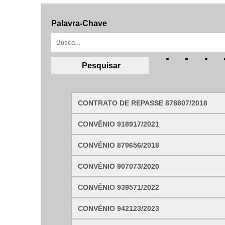
Palavra-Chave
Filtrar por todos
Acesso à Informação
Cidadão
Empresas
Fotos
CONTRATO DE REPASSE 878807/2018
Notícias
Secretarias
CONVÊNIO 918917/2021
Servidor
Transparência
CONVÊNIO 879656/2018
Turistas
Videos
Áudios
CONVÊNIO 907073/2020
Fale conosco
CONVÊNIO 939571/2022
CONVÊNIO 942123/2023
Fale conosco