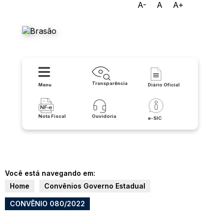
A-
A
A+
Prefeitura Municipal de
Lapão
Transparência
Menu
Diário Oficial
Nota Fiscal
Ouvidoria
e-SIC
Você está navegando em:
Home
Convênios Governo Estadual
CONVÊNIO 080/2022