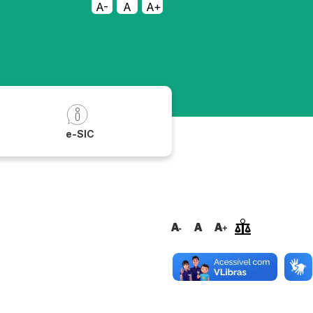
A-
A
A+
a
e-SIC