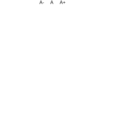
A-
A
A+