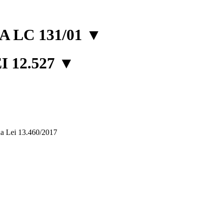
 LC 131/01
▼
 12.527
▼
, da Lei 13.460/2017