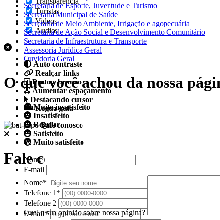
Transparência
Secretaria de Esporte, Juventude e Turismo
Turistas
Secretaria Municipal de Saúde
Videos
Secretaria de Meio Ambiente, Irrigação e agopecuária
Áudios
Secretaria de Ação Social e Desenvolvimento Comunitário
Secretaria de Infraestrutura e Transporte
Assessoria Jurídica Geral
Ouvidoria Geral
Auto contraste
Realçar links
O que você achou da nossa pági
Preto e branco
Aumentar espaçamento
Destacando cursor
Muito insatisfeito
Regua guia
Insatisfeito
Regular
Fale conosco
Satisfeito
Muito satisfeito
Fale conosco
Nome
E-mail
Nome*
Telefone 1*
Telefone 2
Qual a sua opinião sobre nossa página?
E-mail*