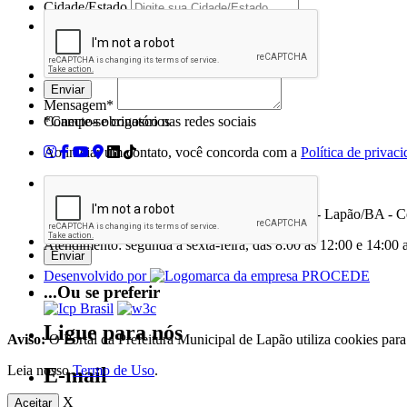
Cidade/Estado
Assunto*
Mensagem*
Conecte-se conosco nas redes sociais
*Campos obrigatórios
Ao iniciar um contato, você concorda com a
Política de privac
Prefeitura Municipal de Lapão
Av. Justiniano de Castro Dourado, 135, Centro - Lapão/BA - 
Atendimento: segunda a sexta-feira, das 8:00 as 12:00 e 14:00 
Desenvolvido por
...Ou se preferir
Ligue para nós
Aviso:
O Portal da Prefeitura Municipal de Lapão utiliza cookies par
Leia nosso
Termo de Uso
.
E-mail
X
Aceitar