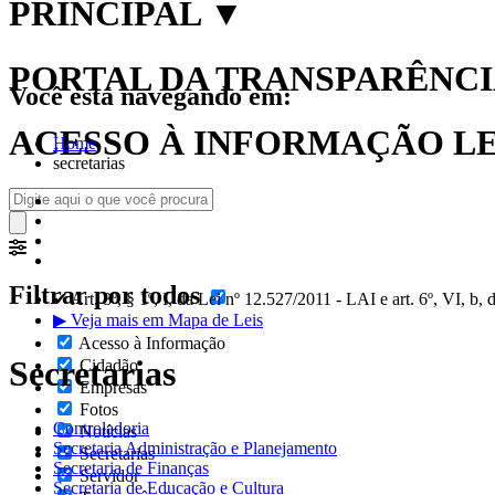
PRINCIPAL
▼
PORTAL DA TRANSPARÊNCIA
Você está navegando em:
ACESSO À INFORMAÇÃO LEI
Home
secretarias
Filtrar por todos
✔ Art. 8º, § 1º, I, da Lei nº 12.527/2011 - LAI e art. 6º, VI, b
▶ Veja mais em Mapa de Leis
Acesso à Informação
Secretarias
Cidadão
Empresas
Fotos
Controladoria
Notícias
Secretaria Administração e Planejamento
Secretarias
Secretaria de Finanças
Servidor
Secretaria de Educação e Cultura