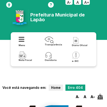
relatorio/exportar_v2/programas_e_projetos/csv
A-
A
A+
Prefeitura Municipal de
Lapão
Transparência
Menu
Diário Oficial
Nota Fiscal
Ouvidoria
e-SIC
Você está navegando em:
Home
Erro 404