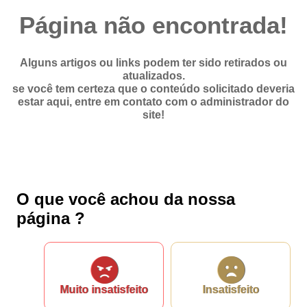
Videos
Página não encontrada!
Áudios
Fale conosco
Alguns artigos ou links podem ter sido retirados ou
atualizados.
Fale conosco
se você tem certeza que o conteúdo solicitado deveria
estar aqui, entre em contato com o administrador do
site!
Nome*
Telefone 1*
Telefone 2
E-mail*
Cidade/Estado
O que você achou da nossa
Assunto*
página ?
Mensagem*
*Campos obrigatórios
Muito insatisfeito
Insatisfeito
Ao iniciar um contato, você concorda com a
Política de
privacidade