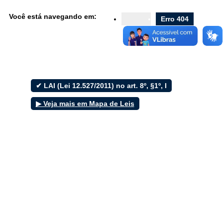
Diário Oficial
Você está navegando em:
Erro 404
Nota Fiscal
Home
Ouvidoria
e-SIC
✔ LAI (Lei 12.527/2011) no art. 8º, §1º, I
▶ Veja mais em Mapa de Leis
Filtrar por todos
Acesso à Informação
Cidadão
Empresas
Fotos
Notícias
Secretarias
Servidor
Transparência
Turistas