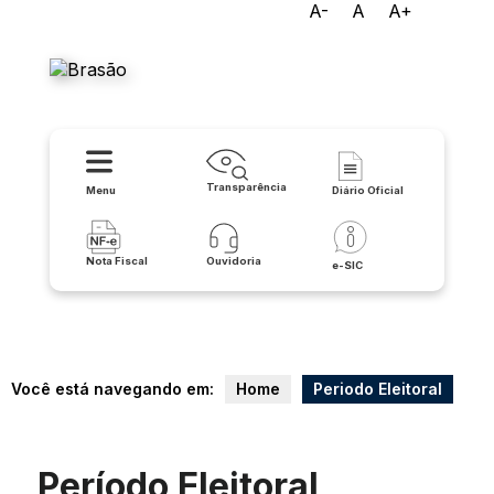
A-
A
A+
Prefeitura Municipal de
Lapão
Transparência
Menu
Diário Oficial
Nota Fiscal
Ouvidoria
e-SIC
Você está navegando em:
Home
Periodo Eleitoral
Período Eleitoral