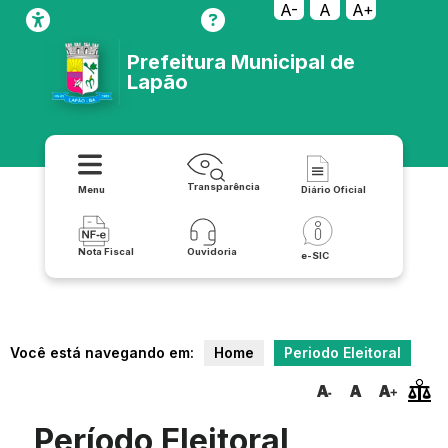
A-
A
A+
Prefeitura Municipal de
Lapão
Transparência
Menu
Diário Oficial
Nota Fiscal
Ouvidoria
e-SIC
Você está navegando em:
Home
Periodo Eleitoral
Período Eleitoral