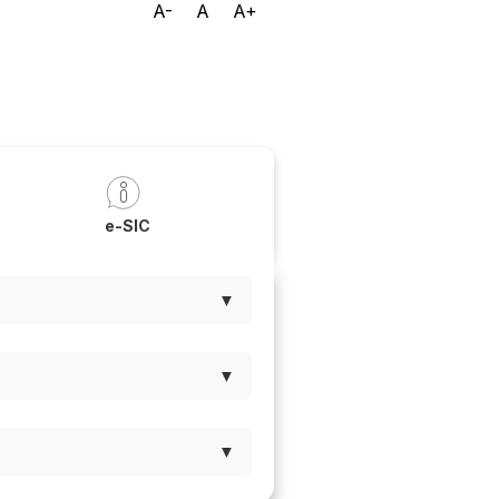
A-
A
A+
a
e-SIC
▼
▼
▼