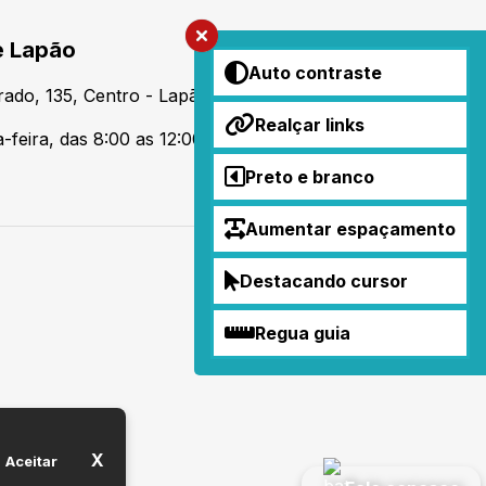
e Lapão
Auto contraste
urado, 135, Centro - Lapão/BA - Cep: 44905-000
Realçar links
feira, das 8:00 as 12:00 e 14:00 as 17:00 hs
Preto e branco
Aumentar espaçamento
Destacando cursor
Regua guia
X
Aceitar