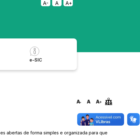
A-
A
A+
a
e-SIC
ões abertas de forma simples e organizada para que