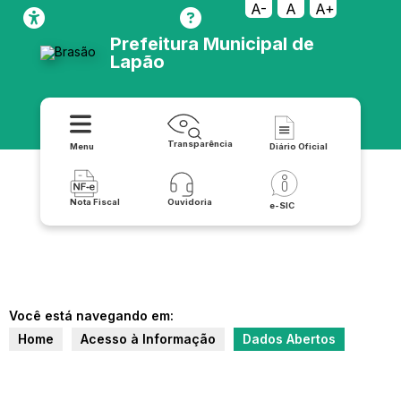
A-
A
A+
Prefeitura Municipal de
Lapão
Transparência
Menu
Diário Oficial
Nota Fiscal
Ouvidoria
e-SIC
Você está navegando em:
Home
Acesso à Informação
Dados Abertos