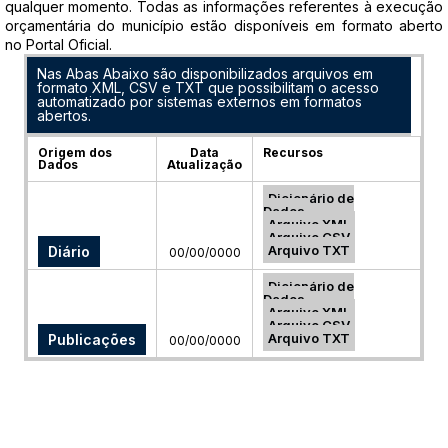
qualquer momento. Todas as informações referentes à execução
orçamentária do município estão disponíveis em formato aberto
no Portal Oficial.
Nas Abas Abaixo são disponibilizados arquivos em
formato XML, CSV e TXT que possibilitam o acesso
automatizado por sistemas externos em formatos
abertos.
Origem dos
Data
Recursos
Dados
Atualização
Dicionário de
Dados
Arquivo XML
Arquivo CSV
Arquivo TXT
Diário
00/00/0000
Dicionário de
Dados
Arquivo XML
Arquivo CSV
Arquivo TXT
Publicações
00/00/0000