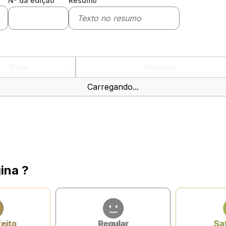
Nº da edição
Resumo
Data
Resumo
Carregando...
ina ?
feito
Regular
Sat