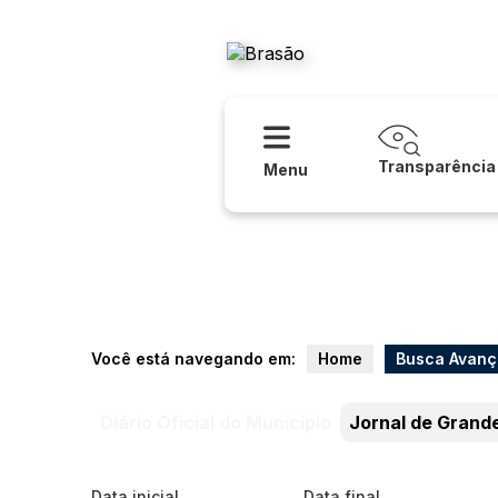
Acessibilidade
Ajuda
Prefeitura
Transparência
Menu
Você está navegando em:
Home
Busca Avan
Diário Oficial do Município
Jornal de Grand
Data inicial
Data final