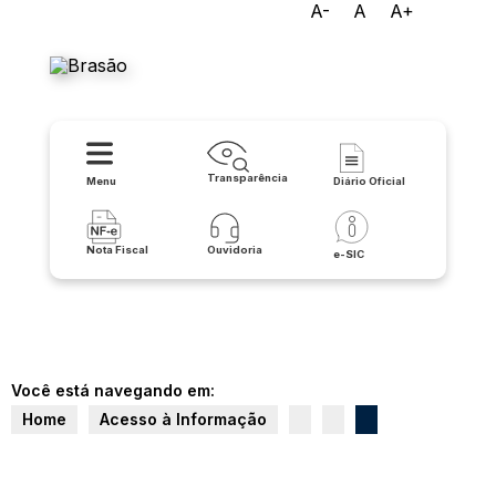
A-
A
A+
Prefeitura Municipal de
Lapão
Transparência
Menu
Diário Oficial
Nota Fiscal
Ouvidoria
e-SIC
Você está navegando em:
Home
Acesso à Informação