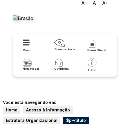
A-
A
A+
Prefeitura Municipal de
Lapão
Transparência
Menu
Diário Oficial
Nota Fiscal
Ouvidoria
e-SIC
Você está navegando em:
Home
Acesso à Informação
Estrutura Organizacional
$p->titulo